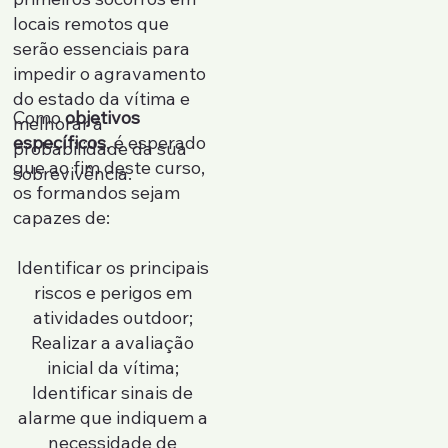
locais remotos que
serão essenciais para
impedir o agravamento
do estado da vítima e
Como
objetivos
melhorar a
específicos
, é esperado
probabilidade da sua
que ao fim deste curso,
sobrevivência.
os formandos sejam
capazes de:
Identificar os principais
riscos e perigos em
atividades outdoor;
Realizar a avaliação
inicial da vítima;
Identificar sinais de
alarme que indiquem a
necessidade de