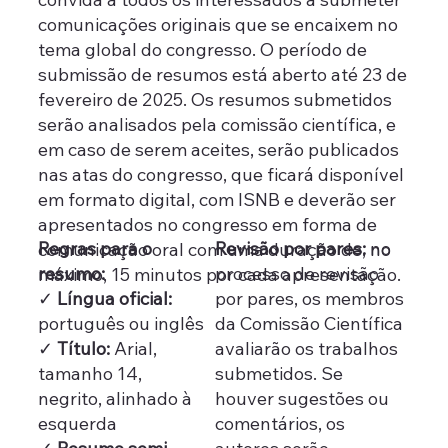
comunicações originais que se encaixem no
tema global do congresso. O período de
submissão de resumos está aberto até 23 de
fevereiro de 2025. Os resumos submetidos
serão analisados pela comissão científica, e
em caso de serem aceites, serão publicados
nas atas do congresso, que ficará disponível
em formato digital, com ISNB e deverão ser
apresentados no congresso em forma de
Revisão por pares:
no
Regras para o
comunicação oral com uma duração de, no
processo de revisão
resumo:
máximo, 15 minutos por cada apresentação.
por pares, os membros
✓
Língua oficial:
da Comissão Científica
português ou inglês
avaliarão os trabalhos
✓
Título:
Arial,
submetidos. Se
tamanho 14,
houver sugestões ou
negrito, alinhado à
comentários, os
esquerda