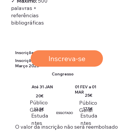
✓
Máximo:
500
palavras +
referências
bibliográficas
Inscrições
Inscreva-se
Inscrições encerram a 01 de
Março 2025
Congresso
01 FEV a 01
Até 31 JAN
MAR
25€
20€
Público
Público
Geral
17,5€
Geral
12,5€
ESGOTADO
Estuda
Estuda
ntes
ntes
O valor da inscrição não será reembolsado