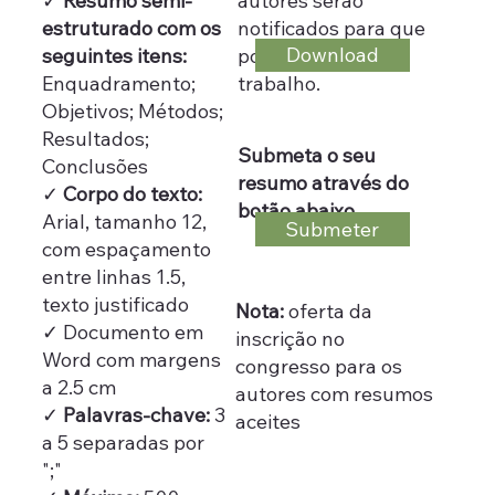
autores serão
✓
Resumo semi-
notificados para que
estruturado com os
Download
possam rever o
seguintes itens:
trabalho.
Enquadramento;
Objetivos; Métodos;
Resultados;
Submeta o seu
Conclusões
resumo através do
✓
Corpo do texto:
botão abaixo
Arial, tamanho 12,
Submeter
com espaçamento
entre linhas 1.5,
texto justificado
Nota:
oferta da
✓ Documento em
inscrição no
Word com margens
congresso para os
a 2.5 cm
autores com resumos
✓
Palavras-chave:
3
aceites
a 5 separadas por
";"